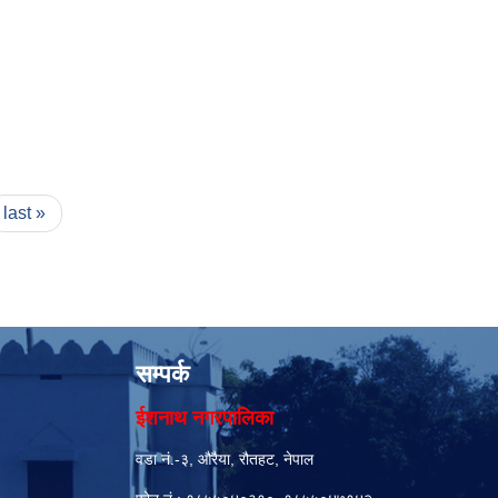
last »
सम्पर्क
ईशनाथ नगरपालिका
वडा नं.-३, औरैया, रौतहट, नेपाल