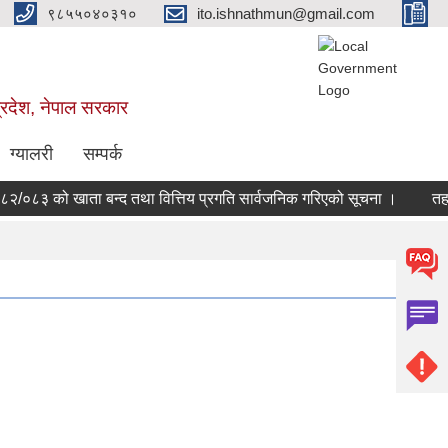
९८५५०४०३१०
ito.ishnathmun@gmail.com
्रदेश, नेपाल सरकार
ग्यालरी
सम्पर्क
८३ को खाता बन्द तथा वित्तिय प्रगति सार्वजनिक गरिएको सूचना ।
तह वृद्