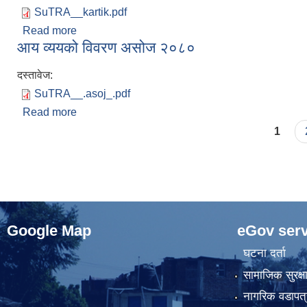
SuTRA__kartik.pdf
Read more
about आय व्ययको विवरण कार्तिक २०८०
आय व्ययको विवरण असोज २०८०
दस्तावेज:
SuTRA__.asoj_.pdf
Read more
about आय व्ययको विवरण असोज २०८०
Pages
1
Google Map
eGov serv
घटना दर्ता
सामाजिक सुरक्ष
नागरिक वडापत्