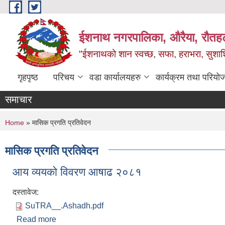
Skip to main content
ईशनाथ नगरपालिका, औरैया, रौतह
"ईशनाथको शान स्वच्छ, सफा, हराभरा, सुशाश
गृहपृष्ठ
परिचय
वडा कार्यालयहरु
कार्यक्रम तथा परियो
समाचार
You are here
Home
» मासिक प्रगति प्रतिवेदन
मासिक प्रगति प्रतिवेदन
आय व्ययको विवरण आषाढ २०८१
दस्तावेज:
SuTRA__.Ashadh.pdf
Read more
about आय व्ययको विवरण आषाढ २०८१