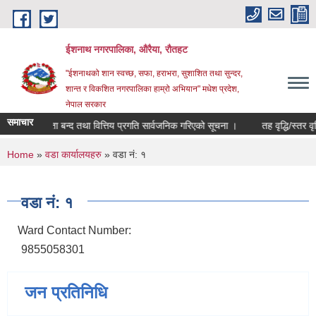
Skip to main content
ईशनाथ नगरपालिका, औरैया, रौतहट
"ईशनाथको शान स्वच्छ, सफा, हराभरा, सुशाशित तथा सुन्दर,
शान्त र विकशित नगरपालिका हाम्रो अभियान" मधेश प्रदेश,
नेपाल सरकार
समाचार
८३ को खाता बन्द तथा वित्तिय प्रगति सार्वजनिक गरिएको सूचना ।
तह वृद्धि/स्तर वृद
You are here
Home
»
वडा कार्यालयहरु
» वडा नं: १
वडा नं: १
Ward Contact Number:
9855058301
जन प्रतिनिधि