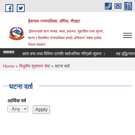
Skip to main content
ईशनाथ नगरपालिका, औरैया, रौतहट
"ईशनाथको शान स्वच्छ, सफा, हराभरा, सुशाशित तथा सुन्दर,
शान्त र विकशित नगरपालिका हाम्रो अभियान" मधेश प्रदेश,
नेपाल सरकार
समाचार
२/०८३ को खाता बन्द तथा वित्तिय प्रगति सार्वजनिक गरिएको सूचना ।
तह वृद्धि/स्तर 
You are here
Home
»
विधुतीय शुसासन सेवा
» घटना दर्ता
घटना दर्ता
आर्थिक वर्ष