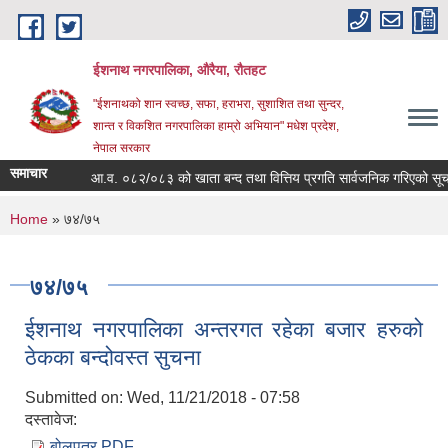
Skip to main content
ईशनाथ नगरपालिका, औरैया, रौतहट
"ईशनाथको शान स्वच्छ, सफा, हराभरा, सुशाशित तथा सुन्दर,
शान्त र विकशित नगरपालिका हाम्रो अभियान" मधेश प्रदेश,
नेपाल सरकार
समाचार
आ.व. ०८२/०८३ को खाता बन्द तथा वित्तिय प्रगति सार्वजनिक गरिएको सूचन
You are here
Home
» ७४/७५
७४/७५
ईशनाथ नगरपालिका अन्तरगत रहेका बजार हरुको
ठेकका बन्दोवस्त सुचना
Submitted on:
Wed, 11/21/2018 - 07:58
दस्तावेज:
बोलपत्र.PDF