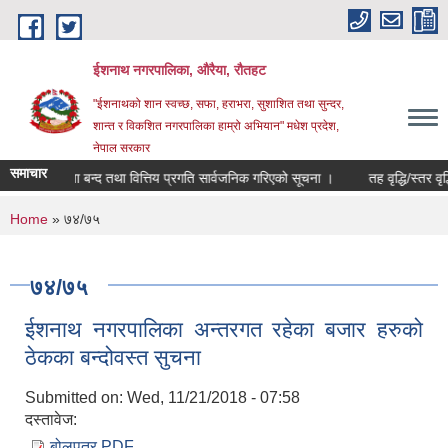
Skip to main content
ईशनाथ नगरपालिका, औरैया, रौतहट
"ईशनाथको शान स्वच्छ, सफा, हराभरा, सुशाशित तथा सुन्दर,
शान्त र विकशित नगरपालिका हाम्रो अभियान" मधेश प्रदेश,
नेपाल सरकार
समाचार
८३ को खाता बन्द तथा वित्तिय प्रगति सार्वजनिक गरिएको सूचना ।
तह वृद्धि/स्तर वृद्
You are here
Home
» ७४/७५
७४/७५
ईशनाथ नगरपालिका अन्तरगत रहेका बजार हरुको
ठेकका बन्दोवस्त सुचना
Submitted on:
Wed, 11/21/2018 - 07:58
दस्तावेज:
बोलपत्र.PDF