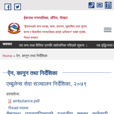
Skip to main content
ईशनाथ नगरपालिका, औरैया, रौतहट
"ईशनाथको शान स्वच्छ, सफा, हराभरा, सुशाशित तथा सुन्दर,
शान्त र विकशित नगरपालिका हाम्रो अभियान" मधेश प्रदेश,
नेपाल सरकार
समाचार
०८३ को खाता बन्द तथा वित्तिय प्रगति सार्वजनिक गरिएको सूचना ।
तह वृद्धि/स्तर वृद
You are here
Home
» ऐन, कानुन तथा निर्देशिका
ऐन, कानुन तथा निर्देशिका
एम्बुलेन्स सेवा सञ्चालन निर्देशिका, २०७९
दस्तावेज:
ambulance.pdf
Read more
about एम्बुलेन्स सेवा सञ्चालन निर्देशिका, २०७९