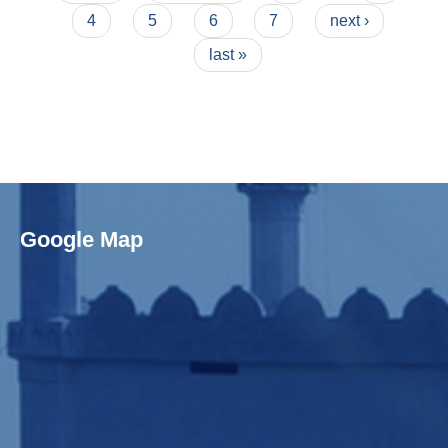
4
5
6
7
next ›
last »
Google Map