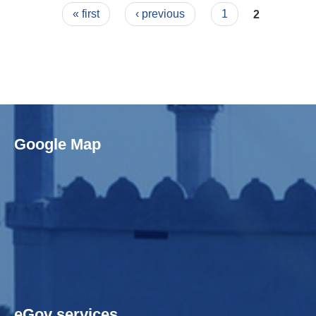
Pages
« first
‹ previous
1
2
Google Map
eGov services