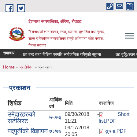
Skip to main content
ईशनाथ नगरपालिका, औरैया, रौतहट
"ईशनाथको शान स्वच्छ, सफा, हराभरा, सुशाशित तथा सुन्दर,
शान्त र विकशित नगरपालिका हाम्रो अभियान" मधेश प्रदेश,
नेपाल सरकार
समाचार
/०८३ को खाता बन्द तथा वित्तिय प्रगति सार्वजनिक गरिएको सूचना ।
तह वृद्धि/स्तर वृ
You are here
Home
»
प्रतिवेदन
» प्रकाशन
प्रकाशन
आर्थिक
शिर्षक
मिति
दस्तावेज
वर्ष
उमेद्वारहरुको
09/30/2018 -
Short
७५/७६
सर्टलिस्ट
11:21
list.PDF
09/17/2018 -
पदपुर्तीको विज्ञापन
७३/७४
सुचना.PDF
20:05