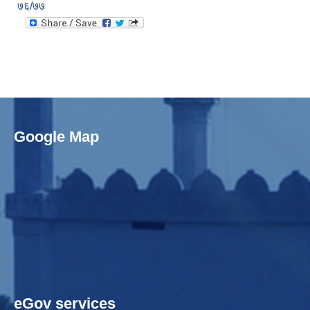
७६/७७
Google Map
eGov services