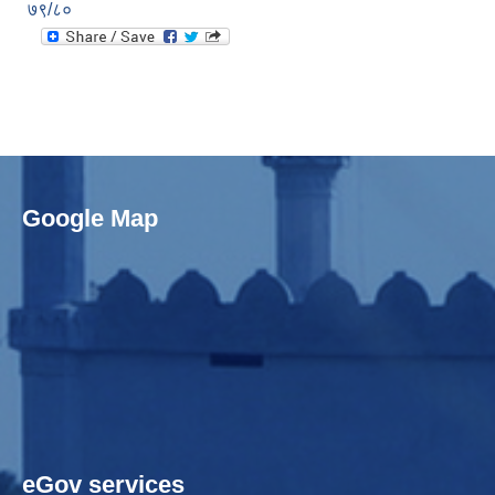
७९/८०
Google Map
eGov services