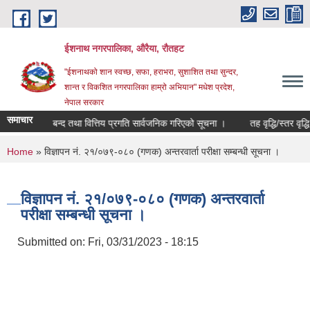
Skip to main content
ईशनाथ नगरपालिका, औरैया, रौतहट
"ईशनाथको शान स्वच्छ, सफा, हराभरा, सुशाशित तथा सुन्दर,
शान्त र विकशित नगरपालिका हाम्रो अभियान" मधेश प्रदेश,
नेपाल सरकार
समाचार
 को खाता बन्द तथा वित्तिय प्रगति सार्वजनिक गरिएको सूचना ।
तह वृद्धि/स्तर वृद्धि
You are here
Home
» विज्ञापन नं. २१/०७९-०८० (गणक) अन्तरवार्ता परीक्षा सम्बन्धी सूचना ।
विज्ञापन नं. २१/०७९-०८० (गणक) अन्तरवार्ता
परीक्षा सम्बन्धी सूचना ।
Submitted on:
Fri, 03/31/2023 - 18:15