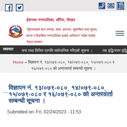
Skip to main content
ईशनाथ नगरपालिका, औरैया, रौतहट
"ईशनाथको शान स्वच्छ, सफा, हराभरा, सुशाशित तथा सुन्दर,
शान्त र विकशित नगरपालिका हाम्रो अभियान" मधेश प्रदेश,
नेपाल सरकार
समाचार
 को खाता बन्द तथा वित्तिय प्रगति सार्वजनिक गरिएको सूचना ।
तह वृद्धि/स्तर वृद्धि
You are here
Home
» विज्ञापन नं. १३/०७९-०८०¸ १४/०७९-०८०¸ १५/०७९-०८० र
१६/०७९-०८० को अन्तरवार्ता सम्बन्धी सूचना ।
विज्ञापन नं. १३/०७९-०८०¸ १४/०७९-०८०¸
१५/०७९-०८० र १६/०७९-०८० को अन्तरवार्ता
सम्बन्धी सूचना ।
Submitted on:
Fri, 02/24/2023 - 11:53