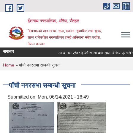
Skip to main content
ईशनाथ नगरपालिका, औरैया, रौतहट
"ईशनाथको शान स्वच्छ, सफा, हराभरा, सुशाशित तथा सुन्दर,
शान्त र विकशित नगरपालिका हाम्रो अभियान" मधेश प्रदेश,
नेपाल सरकार
समाचार
आ.व. ०८२/०८३ को खाता बन्द तथा वित्तिय प्रगति सा
You are here
Home
» पाँचौ नगरसभा सम्बन्धी सूचना
पाँचौ नगरसभा सम्बन्धी सूचना
Submitted on:
Mon, 06/14/2021 - 16:49