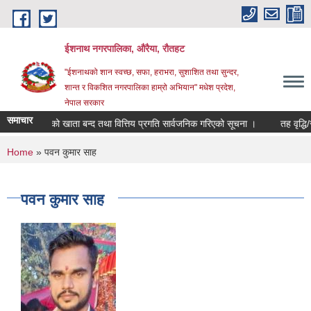
Skip to main content
ईशनाथ नगरपालिका, औरैया, रौतहट
"ईशनाथको शान स्वच्छ, सफा, हराभरा, सुशाशित तथा सुन्दर,
शान्त र विकशित नगरपालिका हाम्रो अभियान" मधेश प्रदेश,
नेपाल सरकार
समाचार
 ०८२/०८३ को खाता बन्द तथा वित्तिय प्रगति सार्वजनिक गरिएको सूचना ।
तह वृद्धि/स्
You are here
Home
» पवन कुमार साह
पवन कुमार साह