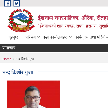
Skip to main content
ईशनाथ नगरपालिका, औरैया, रौतह
"ईशनाथको शान स्वच्छ, सफा, हराभरा, सुशाश
गृहपृष्ठ
परिचय
वडा कार्यालयहरु
कार्यक्रम तथा परियो
समाचार
You are here
Home
» नन्द किशोर गुप्ता
नन्द किशोर गुप्ता