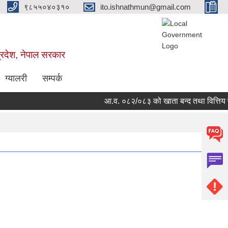
९८५५०४०३१०
ito.ishnathmun@gmail.com
्रदेश, नेपाल सरकार
ग्यालरी
सम्पर्क
आ.व. ०८२/०८३ को खाता बन्द तथा वित्तिय प्र