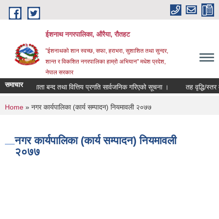
Skip to main content
ईशनाथ नगरपालिका, औरैया, रौतहट
"ईशनाथको शान स्वच्छ, सफा, हराभरा, सुशाशित तथा सुन्दर,
शान्त र विकशित नगरपालिका हाम्रो अभियान" मधेश प्रदेश,
नेपाल सरकार
समाचार
/०८३ को खाता बन्द तथा वित्तिय प्रगति सार्वजनिक गरिएको सूचना ।
तह वृद्धि/स्तर वृ
You are here
Home
» नगर कार्यपालिका (कार्य सम्पादन) नियमावली २०७७
नगर कार्यपालिका (कार्य सम्पादन) नियमावली
२०७७