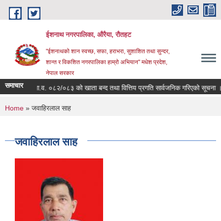
Skip to main content
ईशनाथ नगरपालिका, औरैया, रौतहट
"ईशनाथको शान स्वच्छ, सफा, हराभरा, सुशाशित तथा सुन्दर,
शान्त र विकशित नगरपालिका हाम्रो अभियान" मधेश प्रदेश,
नेपाल सरकार
समाचार
आ.व. ०८२/०८३ को खाता बन्द तथा वित्तिय प्रगति सार्वजनिक गरिएको सूचना ।
You are here
Home
» जवाहिरलाल साह
जवाहिरलाल साह