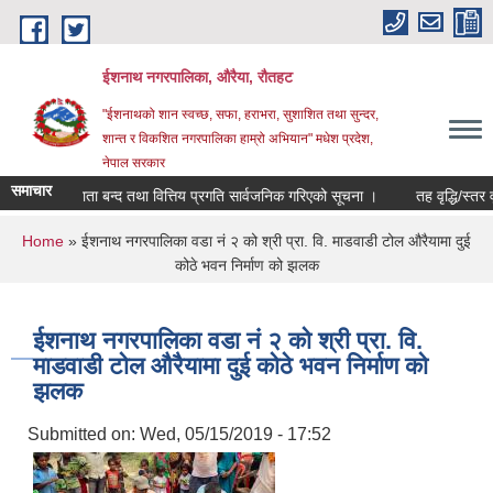
Skip to main content
ईशनाथ नगरपालिका, औरैया, रौतहट
"ईशनाथको शान स्वच्छ, सफा, हराभरा, सुशाशित तथा सुन्दर,
शान्त र विकशित नगरपालिका हाम्रो अभियान" मधेश प्रदेश,
नेपाल सरकार
समाचार
०८३ को खाता बन्द तथा वित्तिय प्रगति सार्वजनिक गरिएको सूचना ।
तह वृद्धि/स्तर वृ
You are here
Home
» ईशनाथ नगरपालिका वडा नं २ को श्री प्रा. वि. माडवाडी टोल औरैयामा दुई
कोठे भवन निर्माण को झलक
ईशनाथ नगरपालिका वडा नं २ को श्री प्रा. वि.
माडवाडी टोल औरैयामा दुई कोठे भवन निर्माण को
झलक
Submitted on:
Wed, 05/15/2019 - 17:52